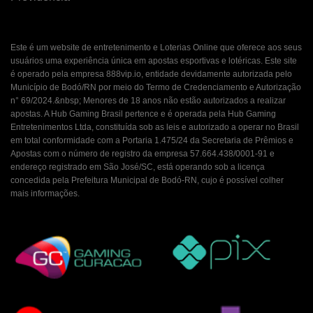
Este é um website de entretenimento e Loterias Online que oferece aos seus
usuários uma experiência única em apostas esportivas e lotéricas. Este site
é operado pela empresa 888vip.io, entidade devidamente autorizada pelo
Município de Bodó/RN por meio do Termo de Credenciamento e Autorização
n° 69/2024.&nbsp; Menores de 18 anos não estão autorizados a realizar
apostas.
A Hub Gaming Brasil pertence e é operada pela Hub Gaming
Entretenimentos Ltda, constituída sob as leis e autorizado a operar no Brasil
em total conformidade com a Portaria 1.475/24 da Secretaria de Prêmios e
Apostas com o número de registro da empresa 57.664.438/0001-91 e
endereço registrado em São José/SC, está operando sob a licença
concedida pela Prefeitura Municipal de Bodó-RN, cujo é possível colher
mais informações.