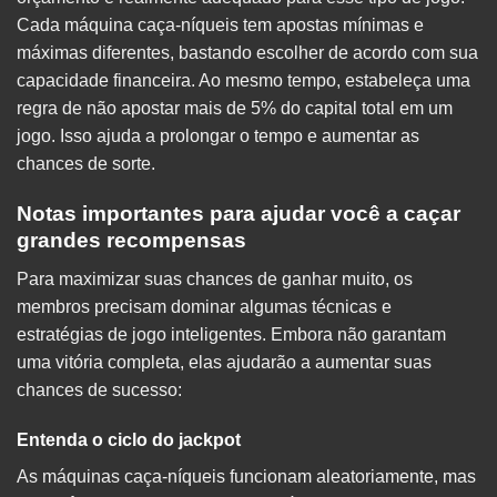
Cada máquina caça-níqueis tem apostas mínimas e
máximas diferentes, bastando escolher de acordo com sua
capacidade financeira. Ao mesmo tempo, estabeleça uma
regra de não apostar mais de 5% do capital total em um
jogo. Isso ajuda a prolongar o tempo e aumentar as
chances de sorte.
Notas importantes para ajudar você a caçar
grandes recompensas
Para maximizar suas chances de ganhar muito, os
membros precisam dominar algumas técnicas e
estratégias de jogo inteligentes. Embora não garantam
uma vitória completa, elas ajudarão a aumentar suas
chances de sucesso:
Entenda o ciclo do jackpot
As máquinas caça-níqueis funcionam aleatoriamente, mas