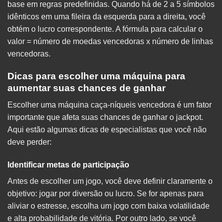
base em regras predefinidas. Quando há de 2 a 5 símbolos
idênticos em uma fileira da esquerda para a direita, você
obtém o lucro correspondente. A fórmula para calcular o
valor = número de moedas vencedoras x número de linhas
vencedoras.
Dicas para escolher uma máquina para
aumentar suas chances de ganhar
Escolher uma máquina caça-níqueis vencedora é um fator
importante que afeta suas chances de ganhar o jackpot.
Aqui estão algumas dicas de especialistas que você não
deve perder:
Identificar metas de participação
Antes de escolher um jogo, você deve definir claramente o
objetivo: jogar por diversão ou lucro. Se for apenas para
aliviar o estresse, escolha um jogo com baixa volatilidade
e alta probabilidade de vitória. Por outro lado, se você