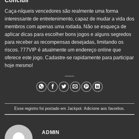
Concluir
Caça-níqueis vencedores são realmente uma forma
interessante de entretenimento, capaz de mudar a vida dos
membros com apenas uma rodada. Não se esqueça de
aplicar dicas para escolher bons jogos e alguns segredos
para receber as recompensas desejadas, limitando os
riscos. 777VIP é atualmente um endereço online que
oferece este jogo. Cadastre-se rapidamente para participar
hoje mesmo!
Esse registro foi postado em
Jackpot
.
Adicione aos favoritos
.
ADMIN