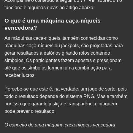
Acompanhe o conteúdo a seguir do
777VIP
sobreComo
funciona e algumas dicas no artigo abaixo.
O que é uma máquina caça-níqueis
vencedora?
As máquinas caça-níqueis, também conhecidas como
máquinas caça-níqueis ou jackpots, são projetadas para
gerar resultados aleatórios girando rolos contendo
símbolos. Os participantes fazem apostas e pressionam
até que os símbolos formem uma combinação para
receber lucros.
Percebe-se que este é, na verdade, um jogo de sorte, pois
todo o resultado depende do sistema RNG. Mas é também
por isso que garante justiça e transparência: ninguém
pode prever o resultado.
O conceito de uma máquina caça-níqueis vencedora