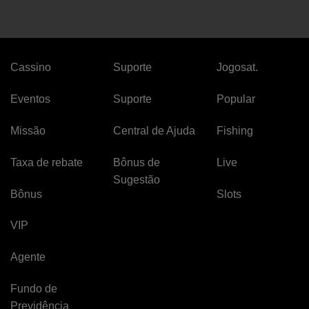
Cassino
Suporte
Jogosat.
Eventos
Suporte
Popular
Missão
Central de Ajuda
Fishing
Taxa de rebate
Bônus de
Live
Sugestão
Bônus
Slots
VIP
Agente
Fundo de
Previdência