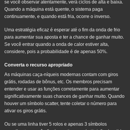
se você observar atentamente, verá ciclos de alta e baixa.
Quando a máquina está quente, o sistema paga
continuamente, e quando está fria, ocorre o inverso.
Uma estratégia eficaz é esperar até o fim da onda de frio
para aumentar sua aposta e ter a chance de ganhar muito.
Se você entrar quando a onda de calor estiver alta,
considere, pois a probabilidade é de apenas 50%.
Converta o recurso apropriado
As máquinas caça-níqueis modernas contam com giros
grátis, rodadas de bônus, etc. Os membros precisam
entender e usar as funções corretamente para aumentar
significativamente suas chances de ganhar muito. Quando
houver um símbolo scatter, tente coletar o número para
ativar os giros grátis.
Ou se uma linha tiver 5 rolos e apenas 3 símbolos